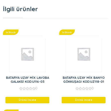
İlgili ürünler
In Stock
In Stock
BATARYA UZAY MİX LAVOBA
BATARYA UZAY MİX BANYO
GALAKSİ KOD:U116-03
GÖKKUŞAGI KOD:UZ118-01
0
0
0
0
out
out
of
of
Ürünü İncele
Ürünü İncele
5
5