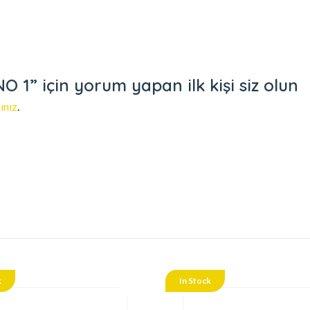
1” için yorum yapan ilk kişi siz olun
ınız
.
k
In Stock