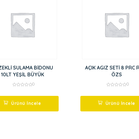
ZEKLİ SULAMA BİDONU
AÇIK AGIZ SETİ 8 PRC 
10LT YEŞİL BÜYÜK
ÖZS
0
0
0
0
out
out
of
of
5
5
Ürünü İncele
Ürünü İncele