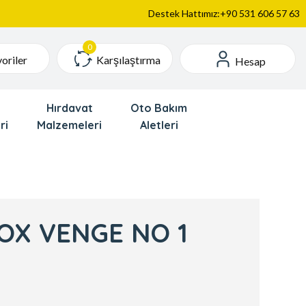
Destek Hattımız:+90 531 606 57 63
Karşılaştırma
oriler
Hesap
Hırdavat
Oto Bakım
ri
Malzemeleri
Aletleri
NOX VENGE NO 1