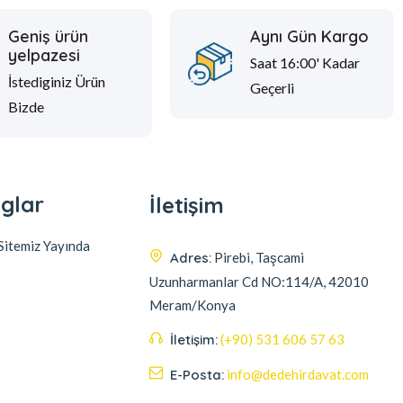
Geniş ürün
Aynı Gün Kargo
yelpazesi
Saat 16:00' Kadar
İstediginiz Ürün
Geçerli
Bizde
glar
İletişim
itemiz Yayında
Adres:
Pirebi, Taşcami
Uzunharmanlar Cd NO:114/A, 42010
Meram/Konya
İletişim:
(+90) 531 606 57 63
E-Posta:
info@dedehirdavat.com