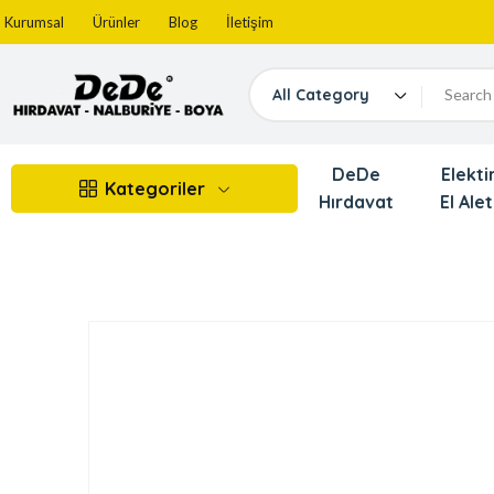
Kurumsal
Ürünler
Blog
İletişim
All Category
DeDe
Elektir
Kategoriler
Hırdavat
El Alet