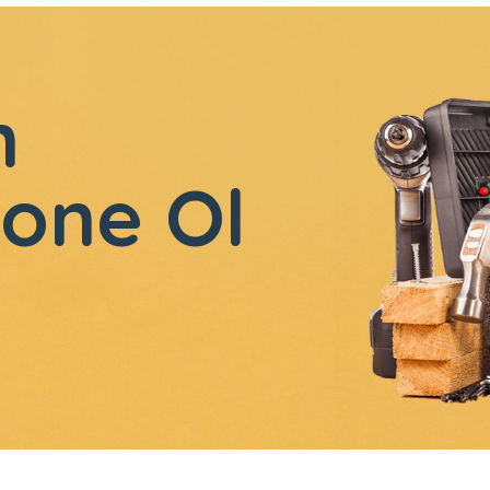
n
one Ol