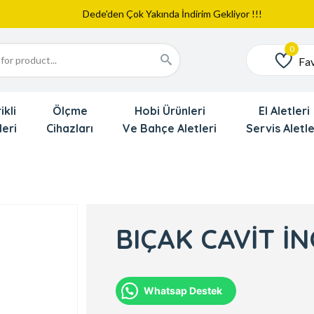
Web Sitemiz Yayında
Yeni Eklenen Ürünlerimizi İnceledinizmi ?
Dede'den Çok Yakında İndirim Gekliyor !!!
Fav
Favoriler
ikli
Ölçme
Hobi Ürünleri
El Aletleri
leri
Cihazları
Ve Bahçe Aletleri
Servis Aletle
BIÇAK CAVİT İ
Whatsap Destek