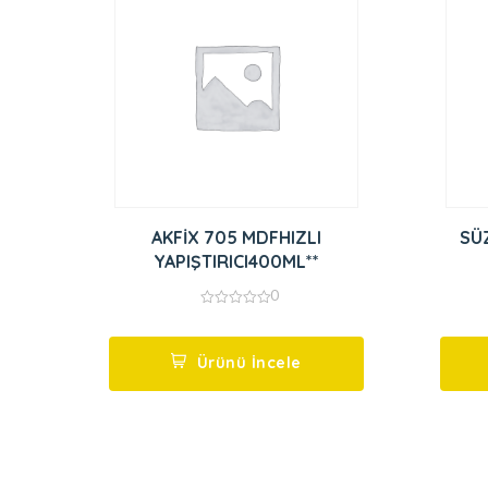
AKFİX 705 MDFHIZLI
SÜ
YAPIŞTIRICI400ML**
0
0
out
of
5
Ürünü İncele