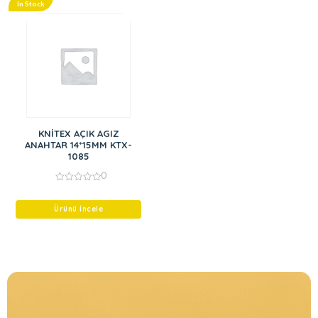
In Stock
KNİTEX AÇIK AGIZ
ANAHTAR 14*15MM KTX-
1085
0
0
out
of
Ürünü İncele
5