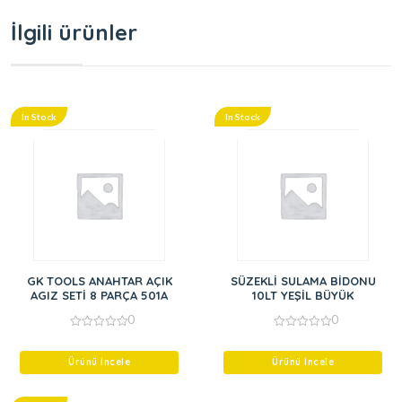
İlgili ürünler
In Stock
In Stock
GK TOOLS ANAHTAR AÇIK
SÜZEKLİ SULAMA BİDONU
AGIZ SETİ 8 PARÇA 501A
10LT YEŞİL BÜYÜK
0
0
0
0
out
out
of
of
Ürünü İncele
Ürünü İncele
5
5