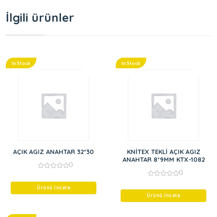
İlgili ürünler
In Stock
In Stock
AÇIK AGIZ ANAHTAR 32*30
KNİTEX TEKLİ AÇIK AGIZ
ANAHTAR 8*9MM KTX-1082
0
0
0
out
0
of
Ürünü İncele
out
5
of
Ürünü İncele
5