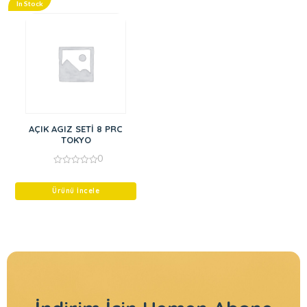
In Stock
AÇIK AGIZ SETİ 8 PRC
TOKYO
0
0
out
of
Ürünü İncele
5