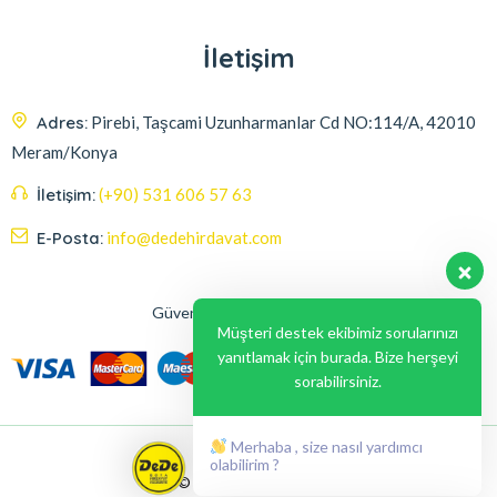
İletişim
Adres:
Pirebi, Taşcami Uzunharmanlar Cd NO:114/A, 42010
Meram/Konya
İletişim:
(+90) 531 606 57 63
E-Posta:
info@dedehirdavat.com
Güvenli Ödeme Seçenekleri
Müşteri destek ekibimiz sorularınızı
yanıtlamak için burada. Bize herşeyi
sorabilirsiniz.
Merhaba , size nasıl yardımcı
olabilirim ?
© 2024, Liabil Dizayn