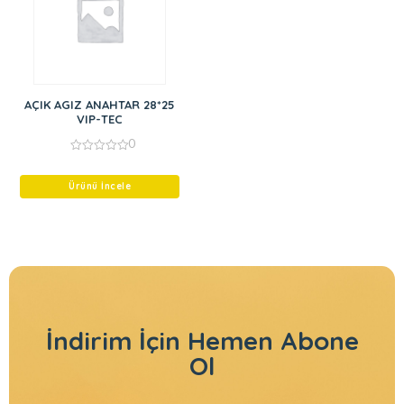
AÇIK AGIZ ANAHTAR 28*25
VIP-TEC
0
0
out
of
Ürünü İncele
5
İndirim İçin
Hemen Abone
Ol