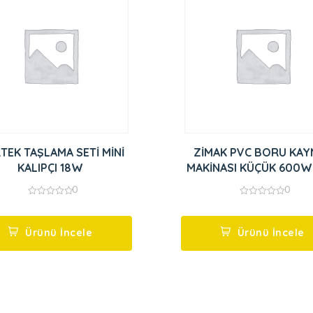
TEK TAŞLAMA SETİ MİNİ
ZİMAK PVC BORU KAY
KALIPÇI 18W
MAKİNASI KÜÇÜK 600W
0
0
0
0
out
out
of
of
5
5
Ürünü İncele
Ürünü İncele