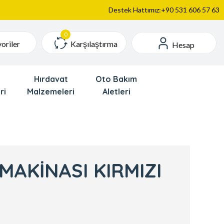
Destek Hattımız:+90 531 606 57 63
Karşılaştırma
oriler
Hesap
Hırdavat
Oto Bakım
ri
Malzemeleri
Aletleri
AKİNASI KIRMIZI