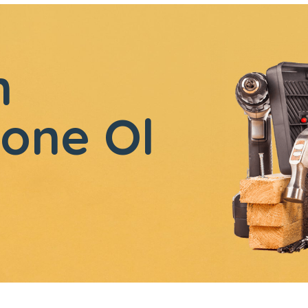
n
one Ol