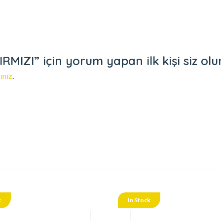
IZI” için yorum yapan ilk kişi siz olu
ınız
.
k
In Stock