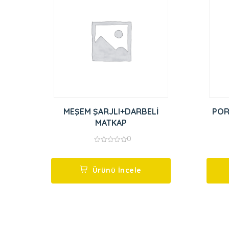
MEŞEM ŞARJLI+DARBELİ
POR
MATKAP
0
0
out
of
5
Ürünü İncele