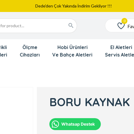
Web Sitemiz Yayında
Yeni Eklenen Ürünlerimizi İnceledinizmi ?
Dede'den Çok Yakında İndirim Gekliyor !!!
Fav
Favoriler
ikli
Ölçme
Hobi Ürünleri
El Aletleri
leri
Cihazları
Ve Bahçe Aletleri
Servis Aletle
BORU KAYNAK M
Whatsap Destek