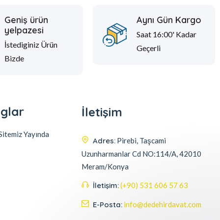
Geniş ürün
Aynı Gün Kargo
yelpazesi
Saat 16:00' Kadar
İstediginiz Ürün
Geçerli
Bizde
glar
İletişim
itemiz Yayında
Adres:
Pirebi, Taşcami
Uzunharmanlar Cd NO:114/A, 42010
Meram/Konya
İletişim:
(+90) 531 606 57 63
E-Posta:
info@dedehirdavat.com