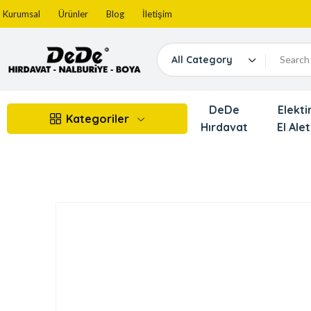
Kurumsal
Ürünler
Blog
İletişim
All Category
DeDe
Elektir
Kategoriler
Hırdavat
El Alet