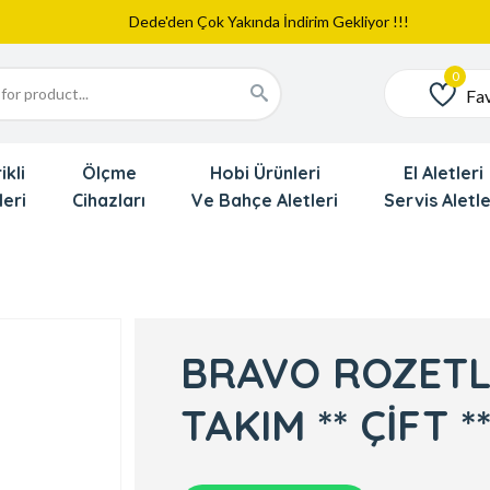
Web Sitemiz Yayında
Yeni Eklenen Ürünlerimizi İnceledinizmi ?
Dede'den Çok Yakında İndirim Gekliyor !!!
Fav
Favoriler
ikli
Ölçme
Hobi Ürünleri
El Aletleri
leri
Cihazları
Ve Bahçe Aletleri
Servis Aletle
BRAVO ROZETL
TAKIM ** ÇİFT *