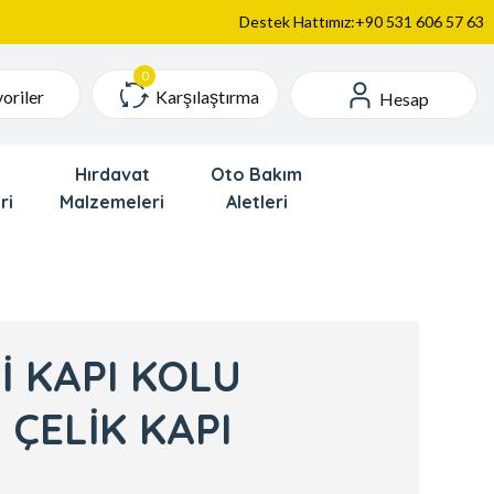
Destek Hattımız:+90 531 606 57 63
Karşılaştırma
oriler
Hesap
Hırdavat
Oto Bakım
ri
Malzemeleri
Aletleri
İ KAPI KOLU
* ÇELİK KAPI