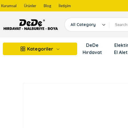
Kurumsal
Ürünler
Blog
İletişim
All Category
DeDe
Elektir
Kategoriler
Hırdavat
El Alet