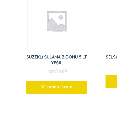
SÜZEKLİ SULAMA BİDONU 5 LT
YEŞİL
0
0
out
of
5
Ürünü İncele