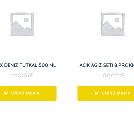
SELSİX DENİZ TUTKAL 500 ML
AÇIK AGIZ SETİ 8 PRC K
0
0
0
0
out
out
of
of
5
5
Ürünü İncele
Ürünü İncele