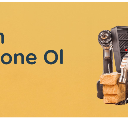
n
one Ol