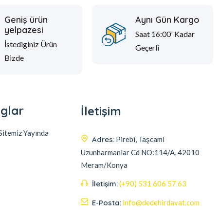
Geniş ürün
Aynı Gün Kargo
yelpazesi
Saat 16:00' Kadar
İstediginiz Ürün
Geçerli
Bizde
glar
İletişim
itemiz Yayında
Adres:
Pirebi, Taşcami
Uzunharmanlar Cd NO:114/A, 42010
Meram/Konya
İletişim:
(+90) 531 606 57 63
E-Posta:
info@dedehirdavat.com