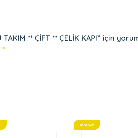
KIM ** ÇİFT ** ÇELİK KAPI” için yorum y
ınız
.
k
In Stock