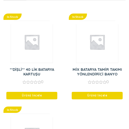
In Stock
In Stock
**DİŞLİ** 40 LİK BATARYA
MİX BATARYA TAMİR TAKIMI
KARTUŞU
YÖNLENDİRİCİ BANYO
0
0
0
0
out
out
of
of
Ürünü İncele
Ürünü İncele
5
5
In Stock