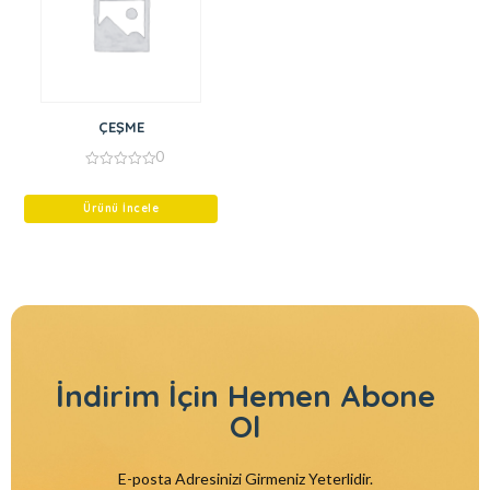
ÇEŞME
0
0
out
of
Ürünü İncele
5
İndirim İçin
Hemen Abone
Ol
E-posta Adresinizi Girmeniz Yeterlidir.