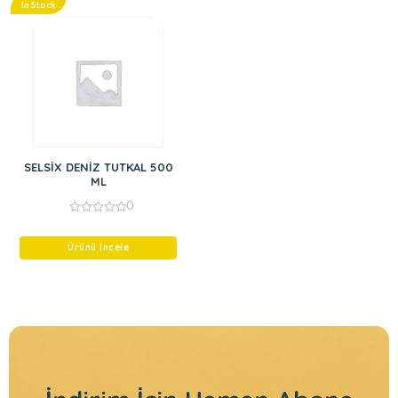
In Stock
SELSİX DENİZ TUTKAL 500
ML
0
0
out
of
Ürünü İncele
5