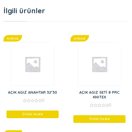
İlgili ürünler
In Stock
In Stock
AÇIK AGIZ ANAHTAR 32*30
AÇIK AGIZ SETİ 8 PRC
KNITEX
0
0
0
out
0
of
Ürünü İncele
out
5
of
Ürünü İncele
5