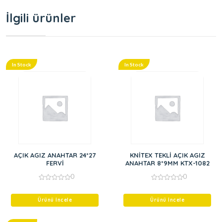
İlgili ürünler
In Stock
In Stock
AÇIK AGIZ ANAHTAR 24*27
KNİTEX TEKLİ AÇIK AGIZ
FERVİ
ANAHTAR 8*9MM KTX-1082
0
0
0
0
out
out
of
of
Ürünü İncele
Ürünü İncele
5
5