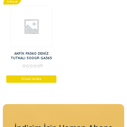
In Stock
AKFİX PA360 DENİZ
TUTKALI 500GR GA365
0
0
out
of
Ürünü İncele
5