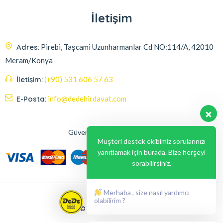
İletişim
Adres:
Pirebi, Taşcami Uzunharmanlar Cd NO:114/A, 42010
Meram/Konya
İletişim:
(+90) 531 606 57 63
E-Posta:
info@dedehirdavat.com
Güvenli Ödeme Seçenekleri
Müşteri destek ekibimiz sorularınızı
yanıtlamak için burada. Bize herşeyi
sorabilirsiniz.
Merhaba , size nasıl yardımcı
olabilirim ?
© 2024, Liabil Dizayn