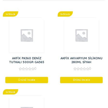
In Stock
In Stock
AKFİX PA360 DENİZ
AKFİX AKVARYUM SİLİKONU
TUTKALI 500GR GA365
280ML SİYAH
0
0
0
0
out
out
of
of
Ürünü İncele
Ürünü İncele
5
5
In Stock