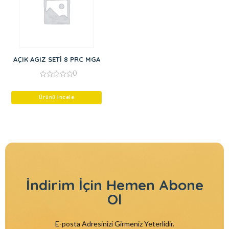
AÇIK AGIZ SETİ 8 PRC MGA
0
0
out
of
Ürünü İncele
5
İndirim İçin
Hemen Abone
Ol
E-posta Adresinizi Girmeniz Yeterlidir.