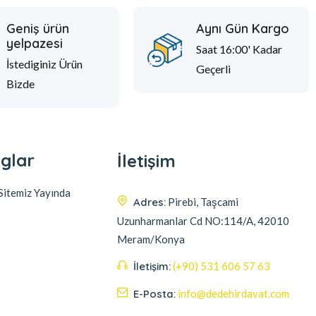
Geniş ürün
Aynı Gün Kargo
yelpazesi
Saat 16:00' Kadar
İstediginiz Ürün
Geçerli
Bizde
glar
İletişim
itemiz Yayında
Adres:
Pirebi, Taşcami
Uzunharmanlar Cd NO:114/A, 42010
Meram/Konya
İletişim:
(+90) 531 606 57 63
E-Posta:
info@dedehirdavat.com