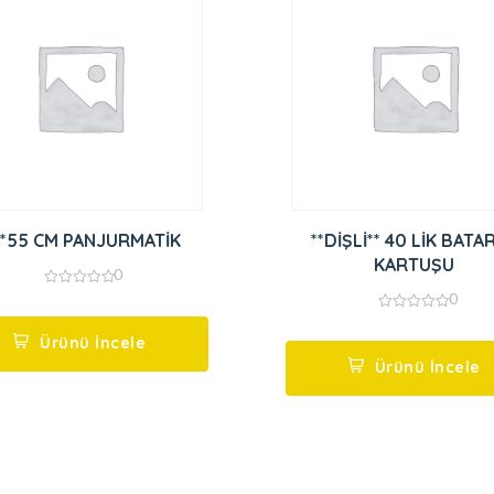
*55 CM PANJURMATİK
**DİŞLİ** 40 LİK BATA
KARTUŞU
0
0
0
out
0
of
out
5
Ürünü İncele
of
5
Ürünü İncele