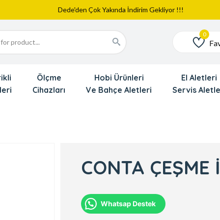
Web Sitemiz Yayında
Yeni Eklenen Ürünlerimizi İnceledinizmi ?
Dede'den Çok Yakında İndirim Gekliyor !!!
Fav
Favoriler
ikli
Ölçme
Hobi Ürünleri
El Aletleri
leri
Cihazları
Ve Bahçe Aletleri
Servis Aletle
CONTA ÇEŞME İ
Whatsap Destek