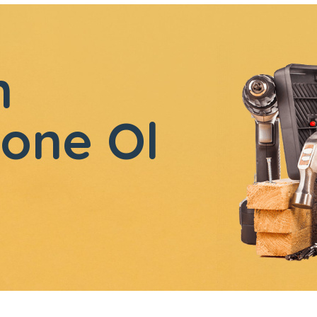
n
one Ol