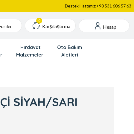
Destek Hattımız:+90 531 606 57 63
Karşılaştırma
oriler
Hesap
Hırdavat
Oto Bakım
ri
Malzemeleri
Aletleri
Çİ SİYAH/SARI