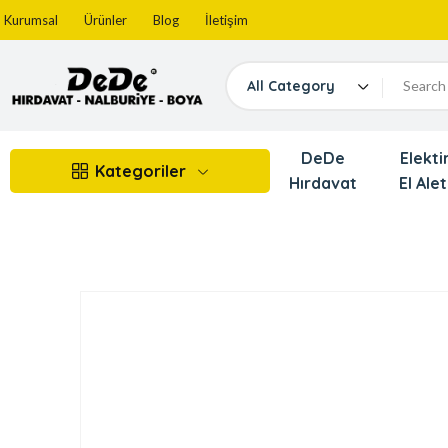
Kurumsal
Ürünler
Blog
İletişim
All Category
DeDe
Elektir
Kategoriler
Hırdavat
El Alet