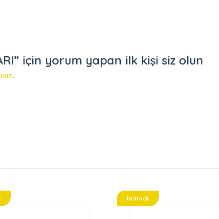
” için yorum yapan ilk kişi siz olun
ınız
.
k
In Stock