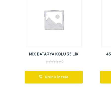
MİX BATARYA KOLU 35 LİK
45
0
0
out
of
5
Ürünü İncele