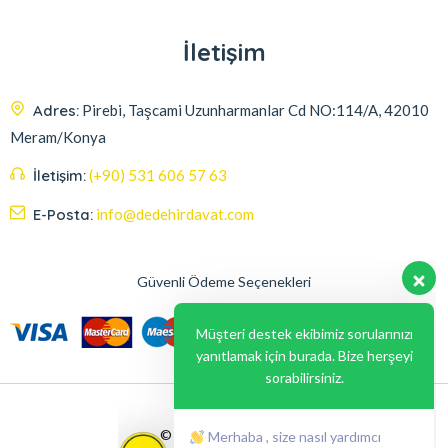
İletişim
Adres:
Pirebi, Taşcami Uzunharmanlar Cd NO:114/A, 42010
Meram/Konya
İletişim:
(+90) 531 606 57 63
E-Posta:
info@dedehirdavat.com
Güvenli Ödeme Seçenekleri
Müşteri destek ekibimiz sorularınızı
yanıtlamak için burada. Bize herşeyi
sorabilirsiniz.
Merhaba , size nasıl yardımcı
olabilirim ?
© 2024, Liabil Dizayn