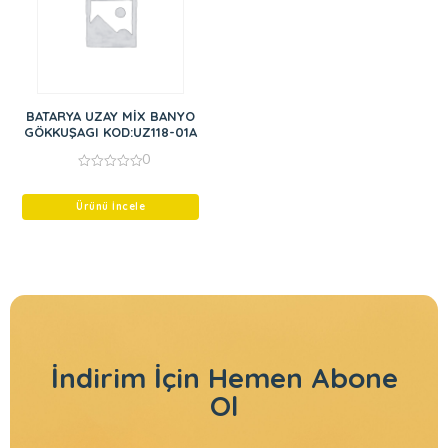
BATARYA UZAY MİX BANYO
GÖKKUŞAGI KOD:UZ118-01A
0
0
out
of
Ürünü İncele
5
İndirim İçin
Hemen Abone
Ol