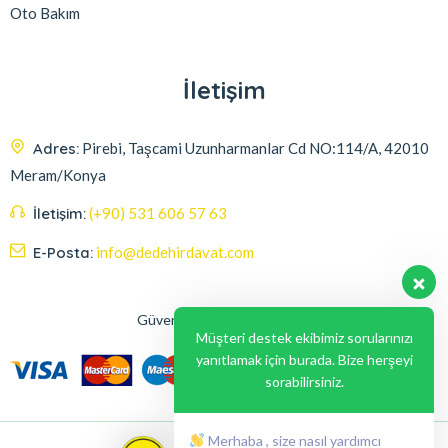
Oto Bakım
İletişim
Adres:
Pirebi, Taşcami Uzunharmanlar Cd NO:114/A, 42010
Meram/Konya
İletişim:
(+90) 531 606 57 63
E-Posta:
info@dedehirdavat.com
Güvenli Ödeme Seçenekleri
Müşteri destek ekibimiz sorularınızı
yanıtlamak için burada. Bize herşeyi
sorabilirsiniz.
Merhaba , size nasıl yardımcı