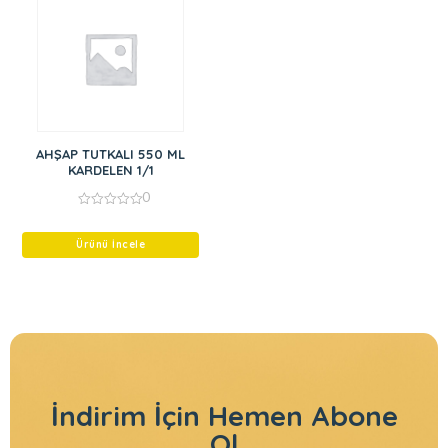
AHŞAP TUTKALI 550 ML
KARDELEN 1/1
0
0
out
of
Ürünü İncele
5
İndirim İçin
Hemen Abone
Ol