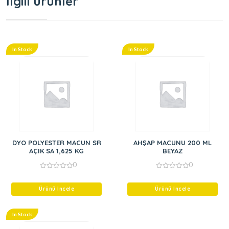
İlgili ürünler
In Stock
In Stock
DYO POLYESTER MACUN SR
AHŞAP MACUNU 200 ML
AÇIK SA 1,625 KG
BEYAZ
0
0
0
0
out
out
of
of
Ürünü İncele
Ürünü İncele
5
5
In Stock