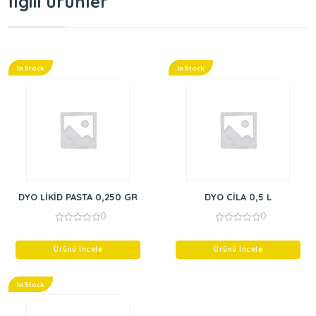
İlgili ürünler
In Stock
In Stock
DYO LİKİD PASTA 0,250 GR
DYO CİLA 0,5 L
0
0
0
0
out
out
of
of
Ürünü İncele
Ürünü İncele
5
5
In Stock