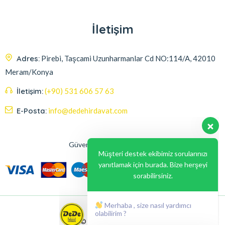
İletişim
Adres:
Pirebi, Taşcami Uzunharmanlar Cd NO:114/A, 42010
Meram/Konya
İletişim:
(+90) 531 606 57 63
E-Posta:
info@dedehirdavat.com
Güvenli Ödeme Seçenekleri
Müşteri destek ekibimiz sorularınızı
yanıtlamak için burada. Bize herşeyi
sorabilirsiniz.
Merhaba , size nasıl yardımcı
olabilirim ?
© 2024, Liabil Dizayn