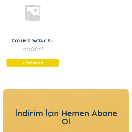
DYO LİKİD PASTA 0,5 L
0
0
out
of
Ürünü İncele
5
İndirim İçin
Hemen Abone
Ol