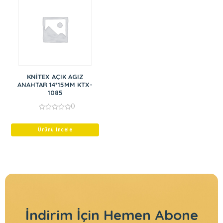
KNİTEX AÇIK AGIZ
ANAHTAR 14*15MM KTX-
1085
0
0
out
of
Ürünü İncele
5
İndirim İçin
Hemen Abone