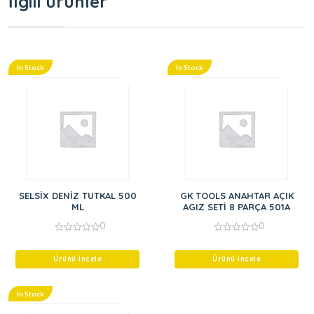
İlgili ürünler
In Stock
In Stock
SELSİX DENİZ TUTKAL 500
GK TOOLS ANAHTAR AÇIK
ML
AGIZ SETİ 8 PARÇA 501A
0
0
0
0
out
out
of
of
Ürünü İncele
Ürünü İncele
5
5
In Stock