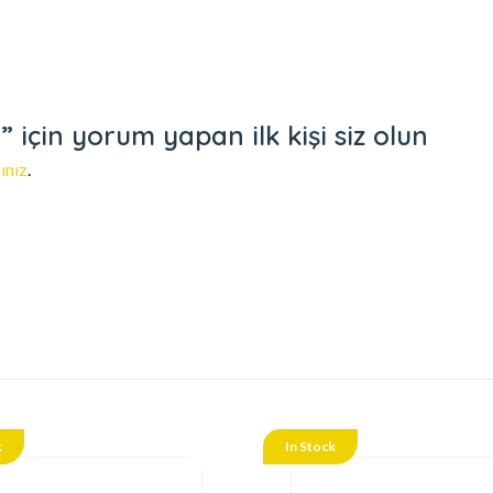
çin yorum yapan ilk kişi siz olun
ınız
.
k
In Stock