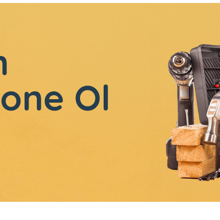
n
one Ol