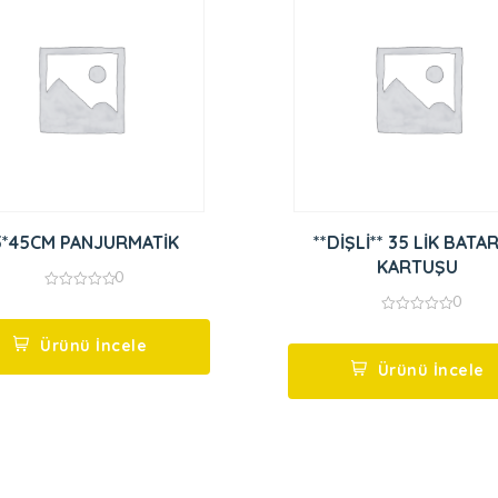
5*45CM PANJURMATİK
**DİŞLİ** 35 LİK BATA
KARTUŞU
0
0
0
out
0
of
out
5
Ürünü İncele
of
5
Ürünü İncele