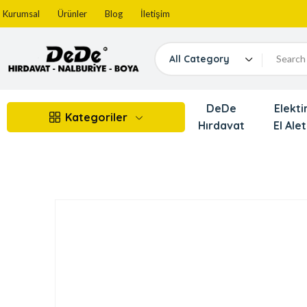
Kurumsal
Ürünler
Blog
İletişim
All Category
DeDe
Elektir
Kategoriler
Hırdavat
El Alet