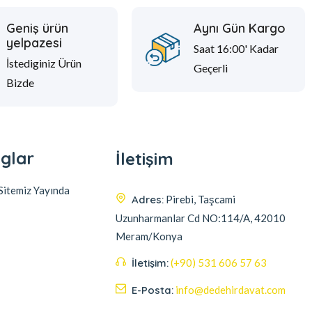
Geniş ürün
Aynı Gün Kargo
yelpazesi
Saat 16:00' Kadar
İstediginiz Ürün
Geçerli
Bizde
glar
İletişim
itemiz Yayında
Adres:
Pirebi, Taşcami
Uzunharmanlar Cd NO:114/A, 42010
Meram/Konya
İletişim:
(+90) 531 606 57 63
E-Posta:
info@dedehirdavat.com