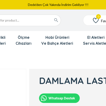
Web Sitemiz Yayında
Yeni Eklenen Ürünlerimizi İnceledinizmi ?
Dede'den Çok Yakında İndirim Gekliyor !!!
Fav
Favoriler
ikli
Ölçme
Hobi Ürünleri
El Aletleri
leri
Cihazları
Ve Bahçe Aletleri
Servis Aletle
DAMLAMA LAST
Whatsap Destek