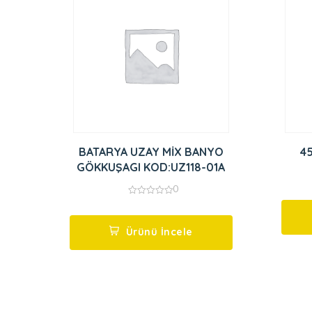
BATARYA UZAY MİX BANYO
4
GÖKKUŞAGI KOD:UZ118-01A
0
0
out
of
5
Ürünü İncele