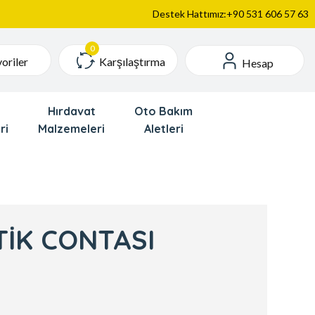
Destek Hattımız:+90 531 606 57 63
Karşılaştırma
oriler
Hesap
Hırdavat
Oto Bakım
ri
Malzemeleri
Aletleri
İK CONTASI