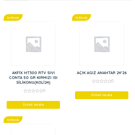
In Stock
In Stock
AKFİX HT300 RTV SIVI
AÇIK AGIZ ANAHTAR 24*26
CONTA 50 GR KIRMIZI ISI
0
SİLİKONU(KOLİ24)
0
0
out
of
Ürünü İncele
0
5
out
of
Ürünü İncele
5
In Stock