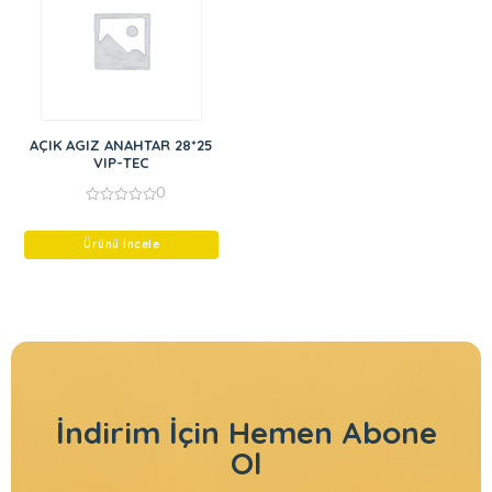
AÇIK AGIZ ANAHTAR 28*25
VIP-TEC
0
0
out
of
Ürünü İncele
5
İndirim İçin
Hemen Abone
Ol