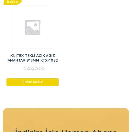
In Stock
KNİTEX TEKLİ AÇIK AGIZ
ANAHTAR 8*9MM KTX-1082
0
0
out
of
Ürünü İncele
5