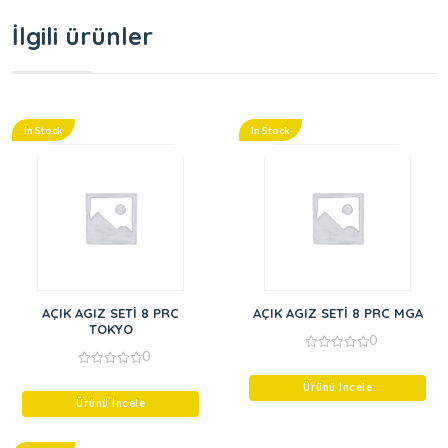
İlgili ürünler
In Stock
In Stock
AÇIK AGIZ SETİ 8 PRC
AÇIK AGIZ SETİ 8 PRC MGA
TOKYO
0
0
0
out
0
of
out
Ürünü İncele
5
of
Ürünü İncele
5