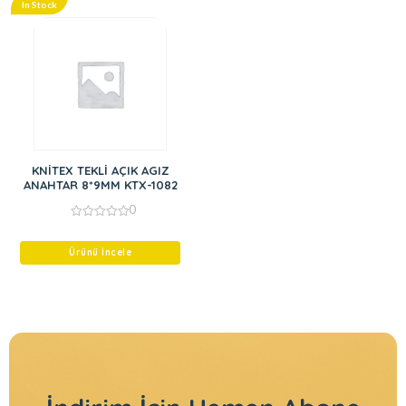
In Stock
KNİTEX TEKLİ AÇIK AGIZ
ANAHTAR 8*9MM KTX-1082
0
0
out
of
Ürünü İncele
5