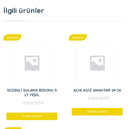
İlgili ürünler
In Stock
In Stock
SÜZEKLİ SULAMA BİDONU 5
AÇIK AGIZ ANAHTAR 24*26
LT YEŞİL
0
0
0
out
0
of
out
Ürünü İncele
5
of
Ürünü İncele
5