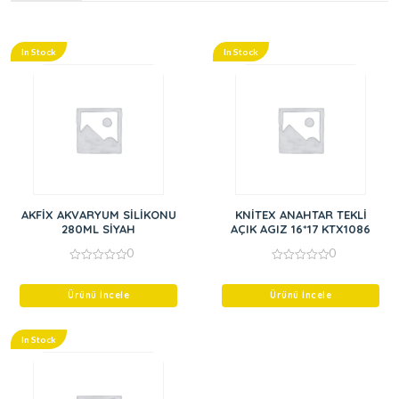
In Stock
In Stock
AKFİX AKVARYUM SİLİKONU
KNİTEX ANAHTAR TEKLİ
280ML SİYAH
AÇIK AGIZ 16*17 KTX1086
0
0
0
0
out
out
of
of
Ürünü İncele
Ürünü İncele
5
5
In Stock