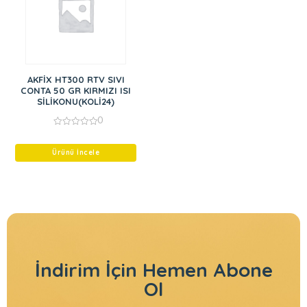
AKFİX HT300 RTV SIVI
CONTA 50 GR KIRMIZI ISI
SİLİKONU(KOLİ24)
0
0
out
of
Ürünü İncele
5
İndirim İçin
Hemen Abone
Ol