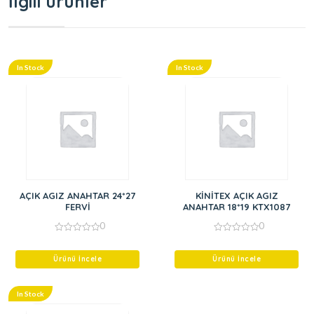
İlgili ürünler
In Stock
In Stock
AÇIK AGIZ ANAHTAR 24*27
KİNİTEX AÇIK AGIZ
FERVİ
ANAHTAR 18*19 KTX1087
0
0
0
0
out
out
of
of
Ürünü İncele
Ürünü İncele
5
5
In Stock