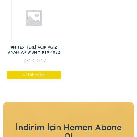
KNİTEX TEKLİ AÇIK AGIZ
ANAHTAR 8*9MM KTX-1082
0
0
out
of
Ürünü İncele
5
İndirim İçin
Hemen Abone
Ol