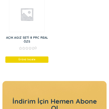
AÇIK AGIZ SETİ 8 PRC REAL
ÖZS
0
0
out
of
Ürünü İncele
5
İndirim İçin
Hemen Abone
Ol