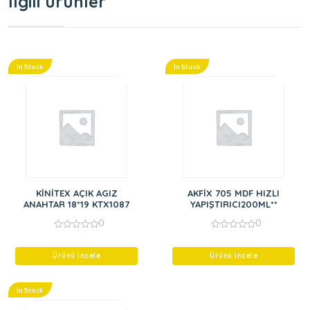
İlgili ürünler
In Stock
In Stock
KİNİTEX AÇIK AGIZ
AKFİX 705 MDF HIZLI
ANAHTAR 18*19 KTX1087
YAPIŞTIRICI200ML**
0
0
0
0
out
out
of
of
Ürünü İncele
Ürünü İncele
5
5
In Stock