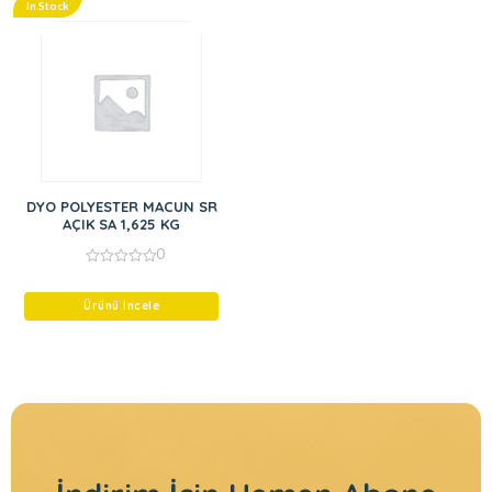
In Stock
DYO POLYESTER MACUN SR
AÇIK SA 1,625 KG
0
0
out
of
Ürünü İncele
5