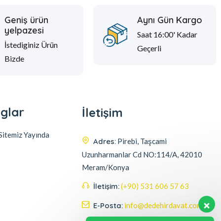
Geniş ürün
Aynı Gün Kargo
yelpazesi
Saat 16:00' Kadar
İstediginiz Ürün
Geçerli
Bizde
glar
İletişim
itemiz Yayında
Adres:
Pirebi, Taşcami
Uzunharmanlar Cd NO:114/A, 42010
Meram/Konya
İletişim:
(+90) 531 606 57 63
E-Posta:
info@dedehirdavat.com