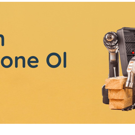
n
one Ol