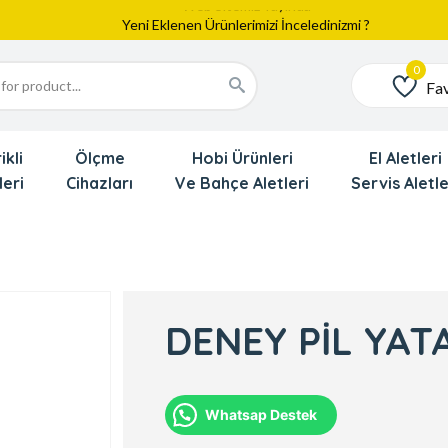
Yeni Eklenen Ürünlerimizi İnceledinizmi ?
Dede'den Çok Yakında İndirim Gekliyor !!!
Fav
Favoriler
ikli
Ölçme
Hobi Ürünleri
El Aletleri
leri
Cihazları
Ve Bahçe Aletleri
Servis Aletle
DENEY PİL YAT
Whatsap Destek