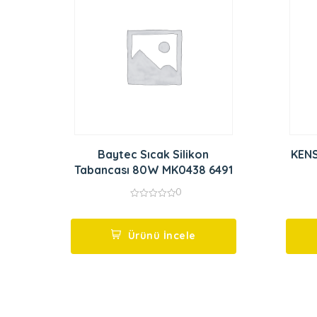
Baytec Sıcak Silikon
KENS
Tabancası 80W MK0438 6491
0
0
out
of
5
Ürünü İncele