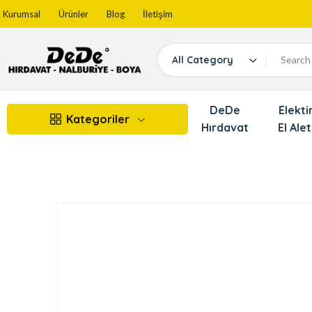
Kurumsal
Ürünler
Blog
İletişim
All Category
DeDe
Elektir
Kategoriler
Hırdavat
El Alet