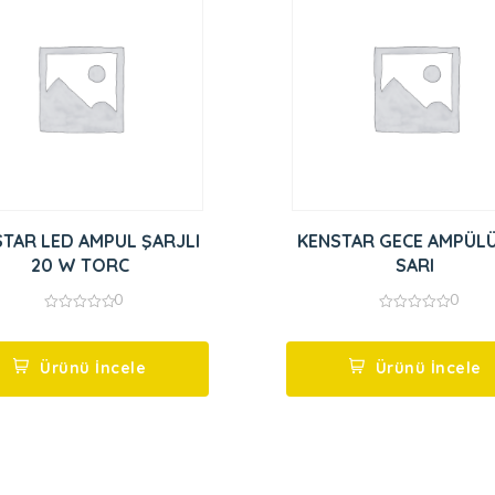
TAR LED AMPUL ŞARJLI
KENSTAR GECE AMPÜL
20 W TORC
SARI
0
0
0
0
out
out
of
of
5
5
Ürünü İncele
Ürünü İncele