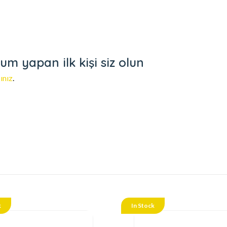
um yapan ilk kişi siz olun
ınız
.
k
In Stock