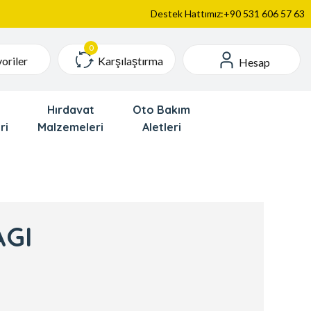
Destek Hattımız:+90 531 606 57 63
Karşılaştırma
oriler
Hesap
Hırdavat
Oto Bakım
ri
Malzemeleri
Aletleri
AGI