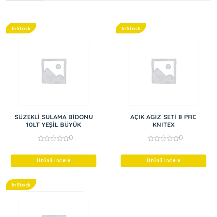
In Stock
In Stock
SÜZEKLİ SULAMA BİDONU
AÇIK AGIZ SETİ 8 PRC
10LT YEŞİL BÜYÜK
KNITEX
0
0
0
0
out
out
of
of
Ürünü İncele
Ürünü İncele
5
5
In Stock