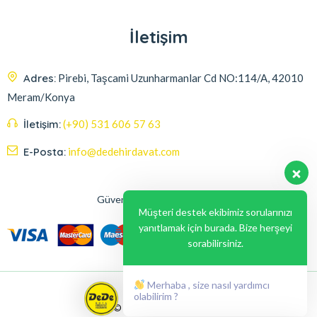
İletişim
Adres:
Pirebi, Taşcami Uzunharmanlar Cd NO:114/A, 42010
Meram/Konya
İletişim:
(+90) 531 606 57 63
E-Posta:
info@dedehirdavat.com
Güvenli Ödeme Seçenekleri
Müşteri destek ekibimiz sorularınızı
yanıtlamak için burada. Bize herşeyi
sorabilirsiniz.
Merhaba , size nasıl yardımcı
olabilirim ?
© 2024, Liabil Dizayn