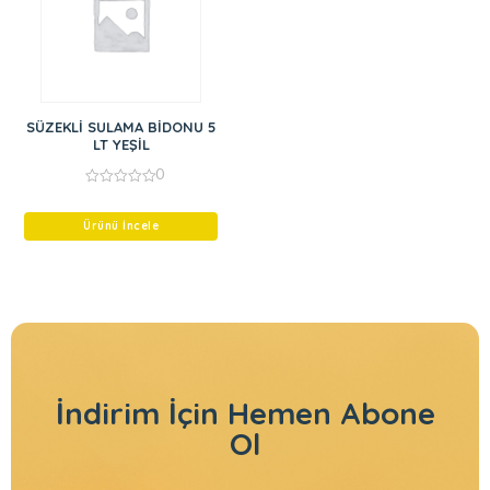
SÜZEKLİ SULAMA BİDONU 5
LT YEŞİL
0
0
out
of
Ürünü İncele
5
İndirim İçin
Hemen Abone
Ol