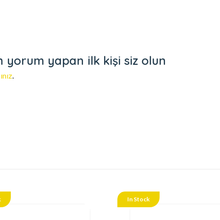
yorum yapan ilk kişi siz olun
ınız
.
k
In Stock