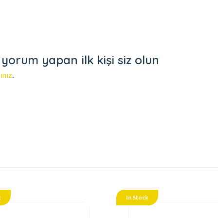
yorum yapan ilk kişi siz olun
ınız
.
k
In Stock