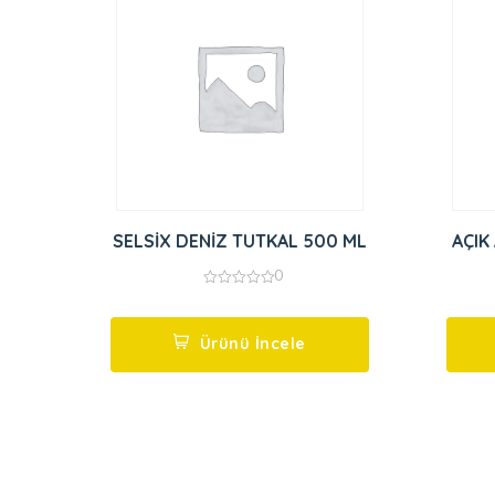
SELSİX DENİZ TUTKAL 500 ML
AÇIK
0
0
out
of
5
Ürünü İncele