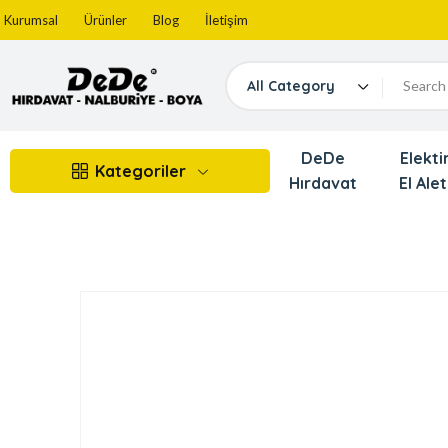
Kurumsal
Ürünler
Blog
İletişim
All Category
DeDe
Elektir
Kategoriler
Hırdavat
El Alet