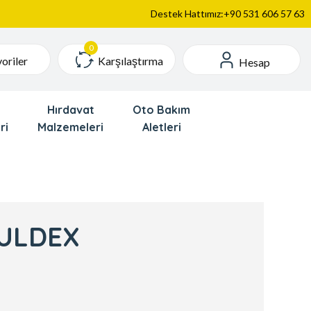
Destek Hattımız:+90 531 606 57 63
Karşılaştırma
oriler
Hesap
Hırdavat
Oto Bakım
ri
Malzemeleri
Aletleri
BULDEX