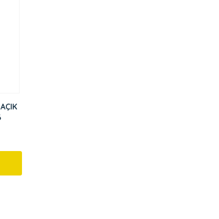
 AÇIK
6