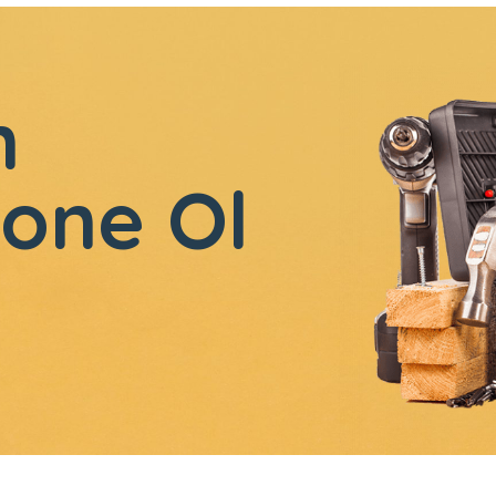
n
one Ol