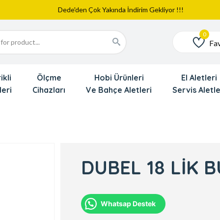
Web Sitemiz Yayında
Yeni Eklenen Ürünlerimizi İnceledinizmi ?
Dede'den Çok Yakında İndirim Gekliyor !!!
Fav
Favoriler
ikli
Ölçme
Hobi Ürünleri
El Aletleri
leri
Cihazları
Ve Bahçe Aletleri
Servis Aletle
DUBEL 18 LİK 
Whatsap Destek