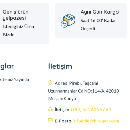
Geniş ürün
Aynı Gün Kargo
yelpazesi
Saat 16:00' Kadar
İstediginiz Ürün
Geçerli
Bizde
glar
İletişim
itemiz Yayında
Adres:
Pirebi, Taşcami
Uzunharmanlar Cd NO:114/A, 42010
Meram/Konya
İletişim:
(+90) 531 606 57 63
E-Posta:
info@dedehirdavat.com