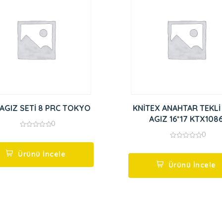
 AGIZ SETİ 8 PRC TOKYO
KNİTEX ANAHTAR TEKLİ
AGIZ 16*17 KTX108
0
0
0
out
0
of
out
5
Ürünü İncele
of
5
Ürünü İncele