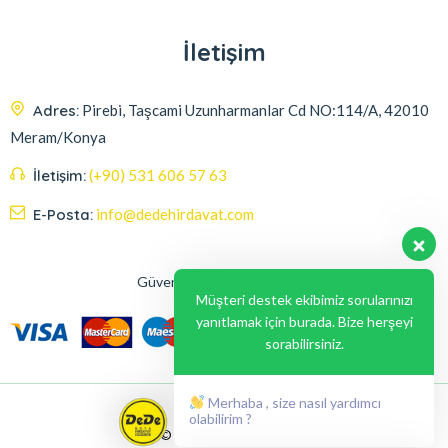
İletişim
Adres:
Pirebi, Taşcami Uzunharmanlar Cd NO:114/A, 42010
Meram/Konya
İletişim:
(+90) 531 606 57 63
E-Posta:
info@dedehirdavat.com
Güvenli Ödeme Seçenekleri
Müşteri destek ekibimiz sorularınızı
yanıtlamak için burada. Bize herşeyi
sorabilirsiniz.
Merhaba , size nasıl yardımcı
olabilirim ?
© 2024, Liabil Dizayn