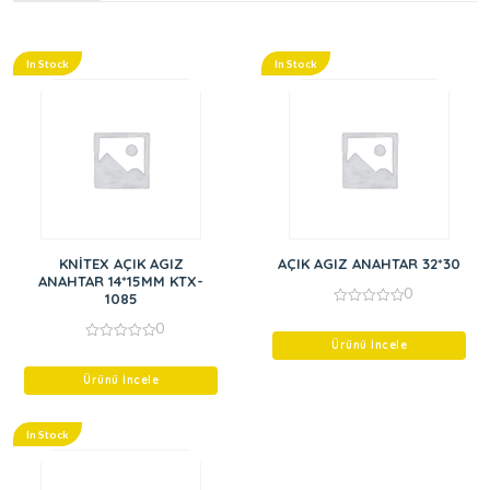
In Stock
In Stock
KNİTEX AÇIK AGIZ
AÇIK AGIZ ANAHTAR 32*30
ANAHTAR 14*15MM KTX-
0
1085
0
0
out
of
Ürünü İncele
0
5
out
of
Ürünü İncele
5
In Stock