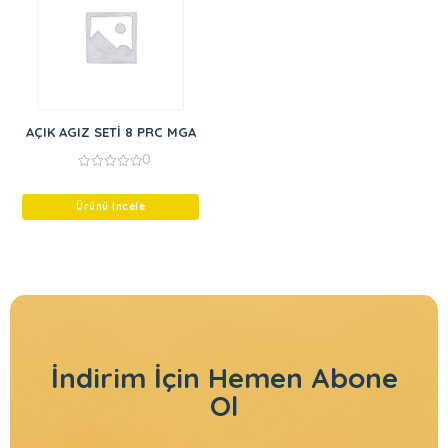
AÇIK AGIZ SETİ 8 PRC MGA
0
0
out
of
Ürünü İncele
5
İndirim İçin
Hemen Abone
Ol