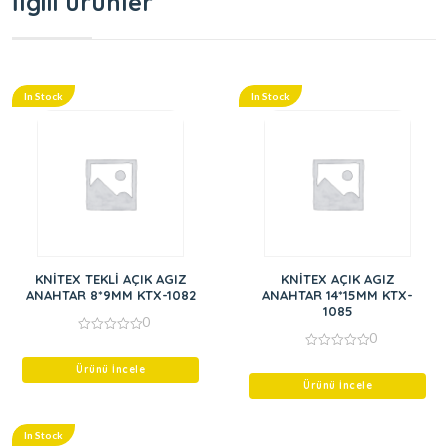
İlgili ürünler
In Stock
In Stock
KNİTEX TEKLİ AÇIK AGIZ
KNİTEX AÇIK AGIZ
ANAHTAR 8*9MM KTX-1082
ANAHTAR 14*15MM KTX-
1085
0
0
0
out
0
of
Ürünü İncele
out
5
of
Ürünü İncele
5
In Stock