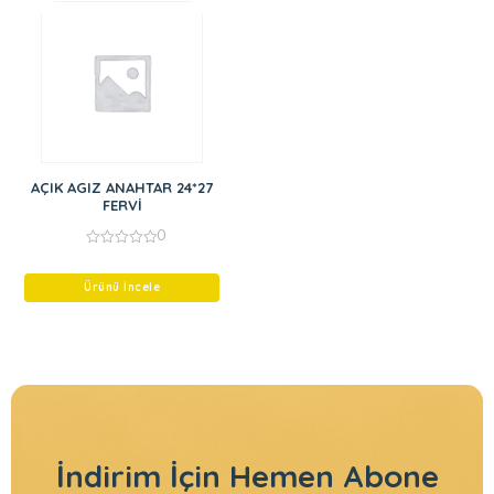
AÇIK AGIZ ANAHTAR 24*27
FERVİ
0
0
out
of
Ürünü İncele
5
İndirim İçin
Hemen Abone