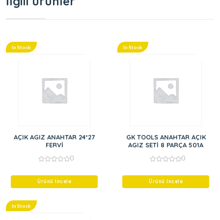
İlgili ürünler
In Stock
In Stock
AÇIK AGIZ ANAHTAR 24*27
GK TOOLS ANAHTAR AÇIK
FERVİ
AGIZ SETİ 8 PARÇA 501A
0
0
0
0
out
out
of
of
Ürünü İncele
Ürünü İncele
5
5
In Stock