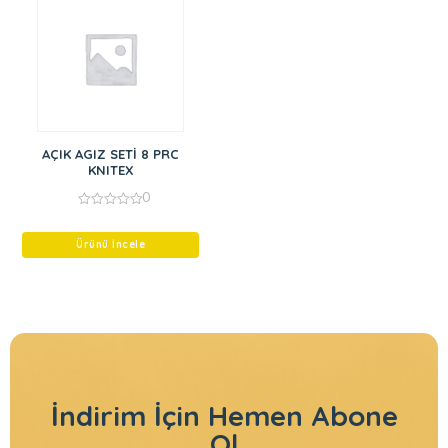
AÇIK AGIZ SETİ 8 PRC
KNITEX
0
0
out
of
Ürünü İncele
5
İndirim İçin
Hemen Abone
Ol