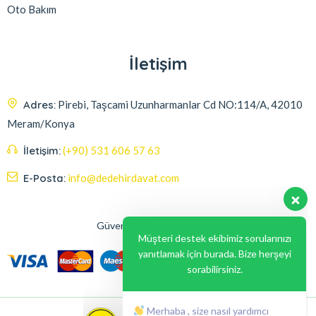
Oto Bakım
İletişim
Adres:
Pirebi, Taşcami Uzunharmanlar Cd NO:114/A, 42010
Meram/Konya
İletişim:
(+90) 531 606 57 63
E-Posta:
info@dedehirdavat.com
Güvenli Ödeme Seçenekleri
Müşteri destek ekibimiz sorularınızı
yanıtlamak için burada. Bize herşeyi
sorabilirsiniz.
Merhaba , size nasıl yardımcı