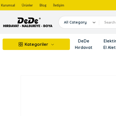
Kurumsal
Ürünler
Blog
İletişim
All Category
DeDe
Elektir
Kategoriler
Hırdavat
El Alet