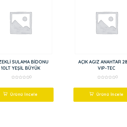
ZEKLİ SULAMA BİDONU
AÇIK AGIZ ANAHTAR 2
10LT YEŞİL BÜYÜK
VIP-TEC
0
0
0
0
out
out
of
of
5
5
Ürünü İncele
Ürünü İncele