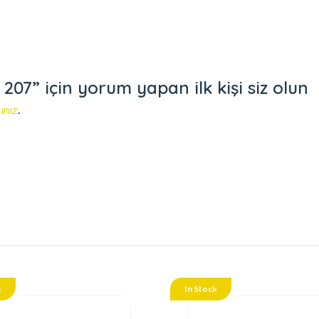
7” için yorum yapan ilk kişi siz olun
ınız
.
k
In Stock