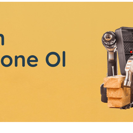
n
one Ol