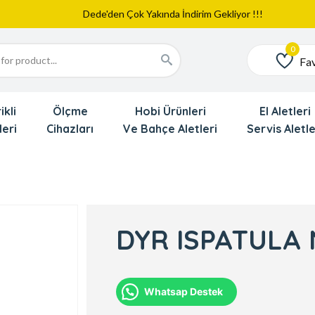
Web Sitemiz Yayında
Yeni Eklenen Ürünlerimizi İnceledinizmi ?
Dede'den Çok Yakında İndirim Gekliyor !!!
Fav
Favoriler
ikli
Ölçme
Hobi Ürünleri
El Aletleri
leri
Cihazları
Ve Bahçe Aletleri
Servis Aletle
DYR ISPATULA 
Whatsap Destek