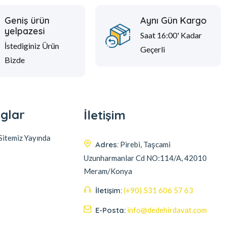
Geniş ürün
Aynı Gün Kargo
yelpazesi
Saat 16:00' Kadar
İstediginiz Ürün
Geçerli
Bizde
glar
İletişim
itemiz Yayında
Adres:
Pirebi, Taşcami
Uzunharmanlar Cd NO:114/A, 42010
Meram/Konya
İletişim:
(+90) 531 606 57 63
E-Posta:
info@dedehirdavat.com