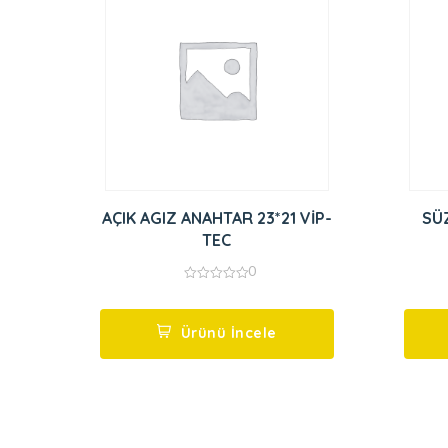
AÇIK AGIZ ANAHTAR 23*21 VİP-
SÜ
TEC
0
0
out
of
5
Ürünü İncele