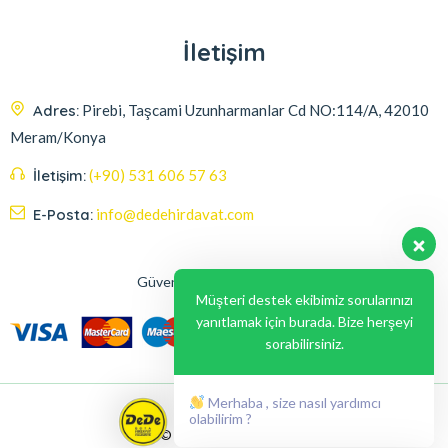
İletişim
Adres:
Pirebi, Taşcami Uzunharmanlar Cd NO:114/A, 42010
Meram/Konya
İletişim:
(+90) 531 606 57 63
E-Posta:
info@dedehirdavat.com
Güvenli Ödeme Seçenekleri
Müşteri destek ekibimiz sorularınızı
yanıtlamak için burada. Bize herşeyi
sorabilirsiniz.
Merhaba , size nasıl yardımcı
olabilirim ?
© 2024, Liabil Dizayn