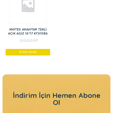
KNİTEX ANAHTAR TEKLİ
AÇIK AGIZ 16*17 KTX1086
0
0
out
of
Ürünü İncele
5
İndirim İçin
Hemen Abone
Ol