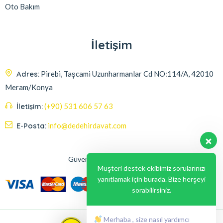
Oto Bakım
İletişim
Adres:
Pirebi, Taşcami Uzunharmanlar Cd NO:114/A, 42010
Meram/Konya
İletişim:
(+90) 531 606 57 63
E-Posta:
info@dedehirdavat.com
Güvenli Ödeme Seçenekleri
Müşteri destek ekibimiz sorularınızı
yanıtlamak için burada. Bize herşeyi
sorabilirsiniz.
Merhaba , size nasıl yardımcı