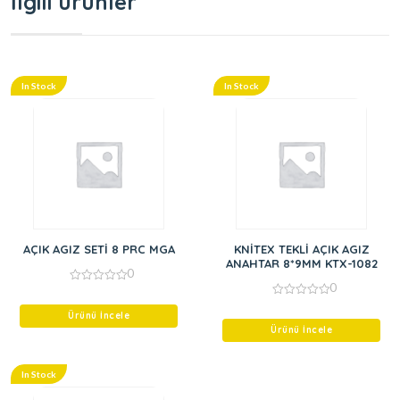
İlgili ürünler
In Stock
In Stock
AÇIK AGIZ SETİ 8 PRC MGA
KNİTEX TEKLİ AÇIK AGIZ
ANAHTAR 8*9MM KTX-1082
0
0
0
out
0
of
Ürünü İncele
out
5
of
Ürünü İncele
5
In Stock