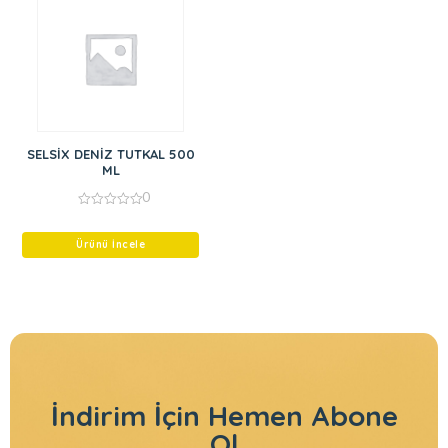
SELSİX DENİZ TUTKAL 500
ML
0
0
out
of
Ürünü İncele
5
İndirim İçin
Hemen Abone
Ol