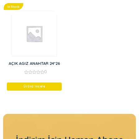
In Stock
AÇIK AGIZ ANAHTAR 24*26
0
0
out
of
Ürünü İncele
5