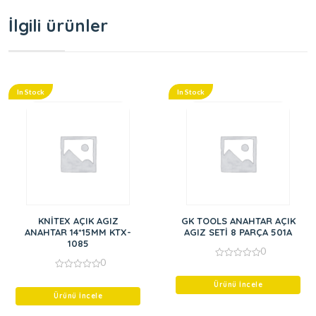
İlgili ürünler
In Stock
In Stock
KNİTEX AÇIK AGIZ
GK TOOLS ANAHTAR AÇIK
ANAHTAR 14*15MM KTX-
AGIZ SETİ 8 PARÇA 501A
1085
0
0
0
out
0
of
out
Ürünü İncele
5
of
Ürünü İncele
5