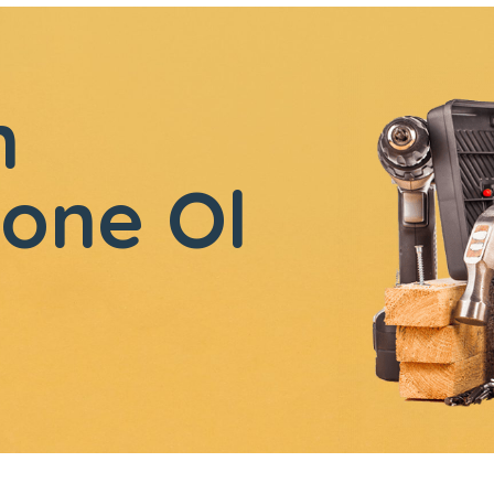
n
one Ol