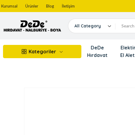
Kurumsal
Ürünler
Blog
İletişim
All Category
DeDe
Elektir
Kategoriler
Hırdavat
El Alet