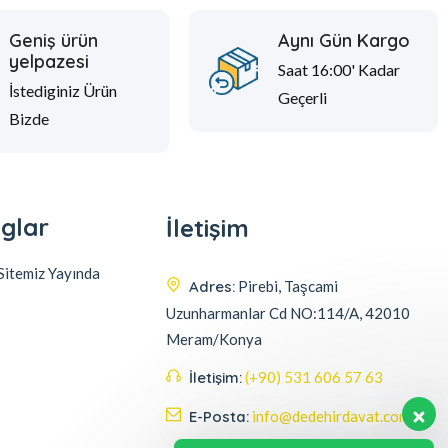
Geniş ürün
Aynı Gün Kargo
yelpazesi
Saat 16:00' Kadar
İstediginiz Ürün
Geçerli
Bizde
glar
İletişim
itemiz Yayında
Adres:
Pirebi, Taşcami
Uzunharmanlar Cd NO:114/A, 42010
Meram/Konya
İletişim:
(+90) 531 606 57 63
E-Posta:
info@dedehirdavat.com