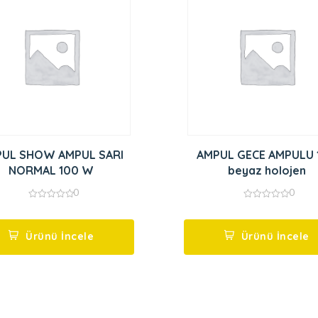
UL SHOW AMPUL SARI
AMPUL GECE AMPULU 
NORMAL 100 W
beyaz holojen
0
0
0
0
out
out
of
of
5
5
Ürünü İncele
Ürünü İncele