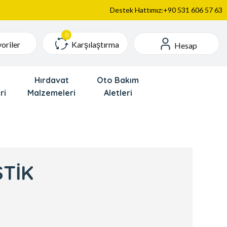
Destek Hattımız:+90 531 606 57 63
Karşılaştırma
oriler
Hesap
Hırdavat
Oto Bakım
ri
Malzemeleri
Aletleri
STİK