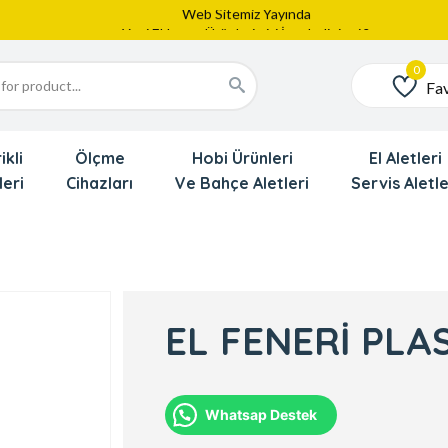
Web Sitemiz Yayında
Yeni Eklenen Ürünlerimizi İnceledinizmi ?
Dede'den Çok Yakında İndirim Gekliyor !!!
Fav
Favoriler
ikli
Ölçme
Hobi Ürünleri
El Aletleri
leri
Cihazları
Ve Bahçe Aletleri
Servis Aletle
EL FENERİ PLA
Whatsap Destek