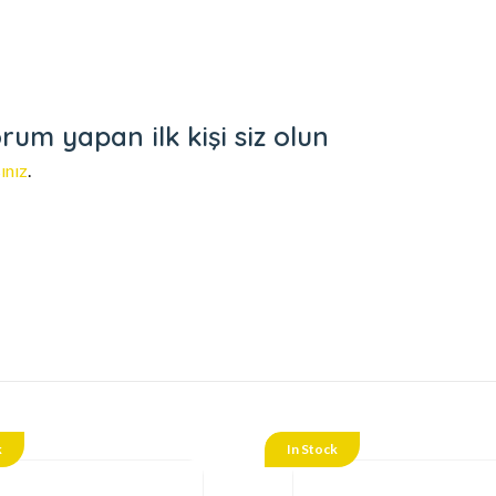
rum yapan ilk kişi siz olun
ınız
.
k
In Stock