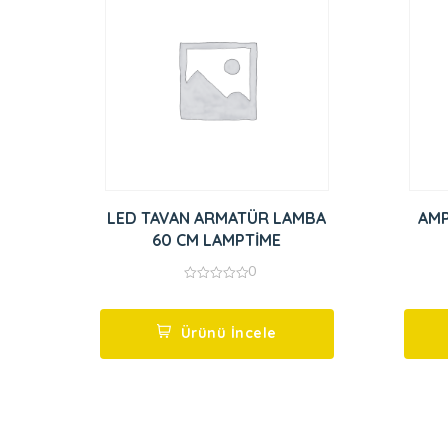
LED TAVAN ARMATÜR LAMBA
AMP
60 CM LAMPTİME
0
0
out
of
5
Ürünü İncele