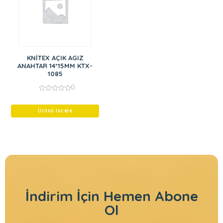
KNİTEX AÇIK AGIZ
ANAHTAR 14*15MM KTX-
1085
0
0
out
of
Ürünü İncele
5
İndirim İçin
Hemen Abone
Ol