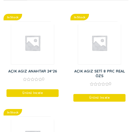
In Stock
In Stock
AÇIK AGIZ ANAHTAR 24*26
AÇIK AGIZ SETİ 8 PRC REAL
ÖZS
0
0
0
out
0
of
Ürünü İncele
out
5
of
Ürünü İncele
5
In Stock