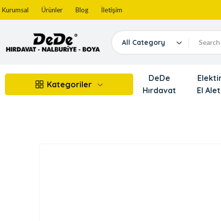
Kurumsal
Ürünler
Blog
İletişim
All Category
DeDe
Elektir
Kategoriler
Hırdavat
El Alet