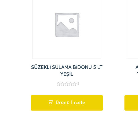
SÜZEKLİ SULAMA BİDONU 5 LT
YEŞİL
0
0
out
of
5
Ürünü İncele