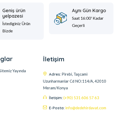
Geniş ürün
Aynı Gün Kargo
yelpazesi
Saat 16:00' Kadar
İstediginiz Ürün
Geçerli
Bizde
glar
İletişim
itemiz Yayında
Adres:
Pirebi, Taşcami
Uzunharmanlar Cd NO:114/A, 42010
Meram/Konya
İletişim:
(+90) 531 606 57 63
E-Posta:
info@dedehirdavat.com