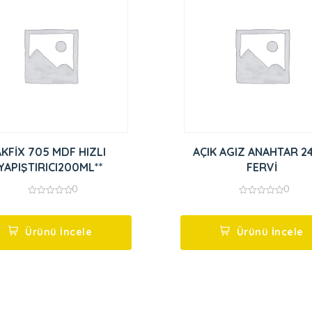
AKFİX 705 MDF HIZLI
AÇIK AGIZ ANAHTAR 2
YAPIŞTIRICI200ML**
FERVİ
0
0
0
0
out
out
of
of
5
5
Ürünü İncele
Ürünü İncele