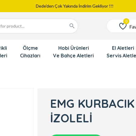
Web Sitemiz Yayında
Yeni Eklenen Ürünlerimizi İnceledinizmi ?
Dede'den Çok Yakında İndirim Gekliyor !!!
Fav
Favoriler
ikli
Ölçme
Hobi Ürünleri
El Aletleri
leri
Cihazları
Ve Bahçe Aletleri
Servis Aletle
EMG KURBACIK
İZOLELİ