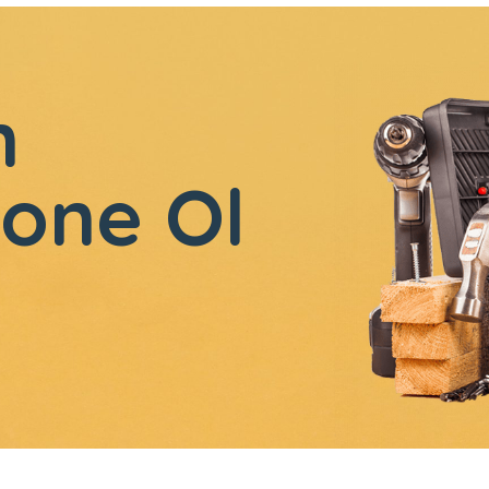
n
one Ol