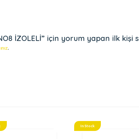
İZOLELİ” için yorum yapan ilk kişi s
ınız
.
k
In Stock