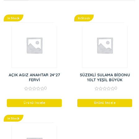
In Stock
In Stock
AÇIK AGIZ ANAHTAR 24*27
SÜZEKLİ SULAMA BİDONU
FERVİ
10LT YEŞİL BÜYÜK
0
0
0
0
out
out
of
of
Ürünü İncele
Ürünü İncele
5
5
In Stock