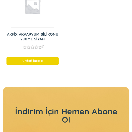
AKFİX AKVARYUM SİLİKONU
280ML SİYAH
0
0
out
of
Ürünü İncele
5
İndirim İçin
Hemen Abone
Ol