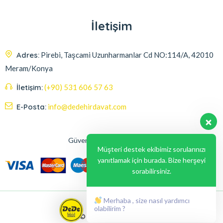
İletişim
Adres:
Pirebi, Taşcami Uzunharmanlar Cd NO:114/A, 42010
Meram/Konya
İletişim:
(+90) 531 606 57 63
E-Posta:
info@dedehirdavat.com
Güvenli Ödeme Seçenekleri
Müşteri destek ekibimiz sorularınızı
yanıtlamak için burada. Bize herşeyi
sorabilirsiniz.
Merhaba , size nasıl yardımcı
olabilirim ?
© 2024, Liabil Dizayn