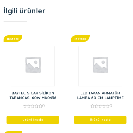
İlgili ürünler
In Stock
In Stock
BAYTEC SICAK SİLİKON
LED TAVAN ARMATÜR
TABANCASI 60W MK0436
LAMBA 60 CM LAMPTİME
0
0
0
0
out
out
of
of
Ürünü İncele
Ürünü İncele
5
5