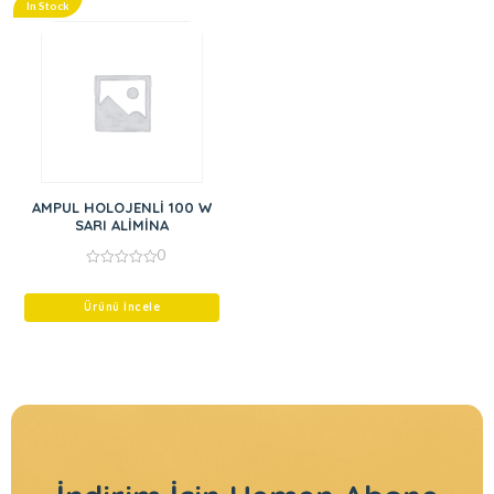
In Stock
AMPUL HOLOJENLİ 100 W
SARI ALİMİNA
0
0
out
of
Ürünü İncele
5