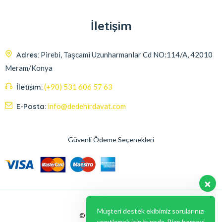
İletişim
Adres:
Pirebi, Taşcami Uzunharmanlar Cd NO:114/A, 42010
Meram/Konya
İletişim:
(+90) 531 606 57 63
E-Posta:
info@dedehirdavat.com
Güvenli Ödeme Seçenekleri
Müşteri destek ekibimiz sorularınızı
yanıtlamak için burada. Bize herşeyi
sorabilirsiniz.
Merhaba , size nasıl yardımcı
olabilirim ?
© 2024, Liabil Dizayn