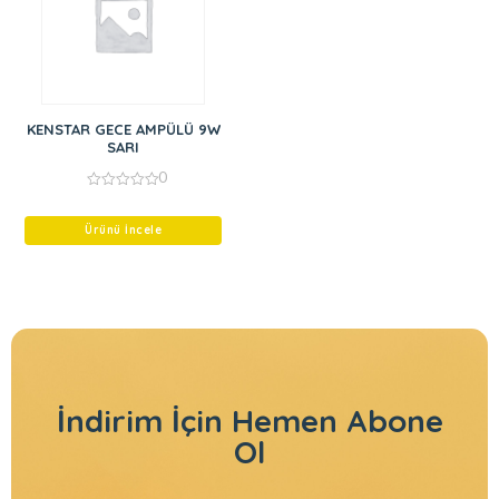
KENSTAR GECE AMPÜLÜ 9W
SARI
0
0
out
of
Ürünü İncele
5
İndirim İçin
Hemen Abone
Ol