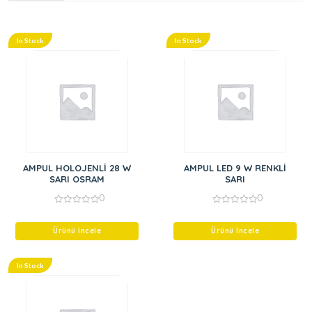
In Stock
In Stock
AMPUL HOLOJENLİ 28 W
AMPUL LED 9 W RENKLİ
SARI OSRAM
SARI
0
0
0
0
out
out
of
of
Ürünü İncele
Ürünü İncele
5
5
In Stock