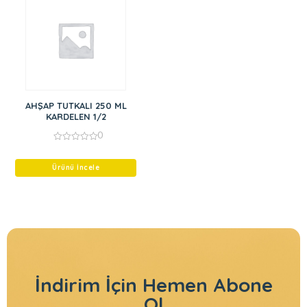
AHŞAP TUTKALI 250 ML
KARDELEN 1/2
0
0
out
of
Ürünü İncele
5
İndirim İçin
Hemen Abone
Ol