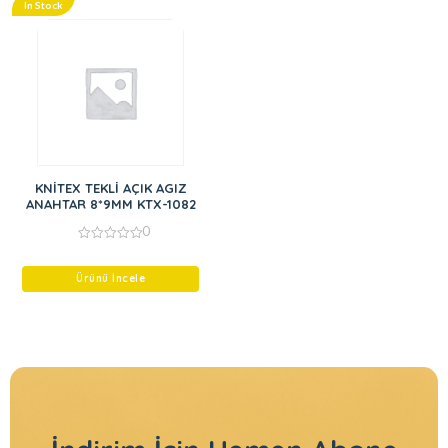
In Stock
KNİTEX TEKLİ AÇIK AGIZ
ANAHTAR 8*9MM KTX-1082
0
0
out
of
Ürünü İncele
5