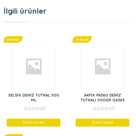
İlgili ürünler
In Stock
In Stock
SELSİX DENİZ TUTKAL 500
AKFİX PA360 DENİZ
ML
TUTKALI 500GR GA365
0
0
0
0
out
out
of
of
Ürünü İncele
Ürünü İncele
5
5