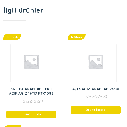
İlgili ürünler
In Stock
In Stock
KNİTEX ANAHTAR TEKLİ
AÇIK AGIZ ANAHTAR 24*26
AÇIK AGIZ 16*17 KTX1086
0
0
0
out
0
of
out
Ürünü İncele
5
of
Ürünü İncele
5