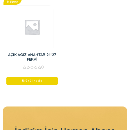
In Stock
AÇIK AGIZ ANAHTAR 24*27
FERVİ
0
0
out
of
Ürünü İncele
5