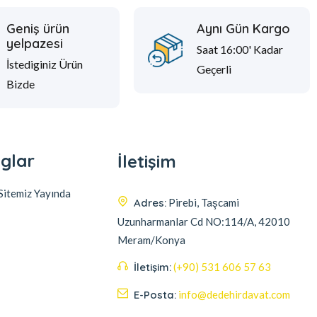
Geniş ürün
Aynı Gün Kargo
yelpazesi
Saat 16:00' Kadar
İstediginiz Ürün
Geçerli
Bizde
glar
İletişim
itemiz Yayında
Adres:
Pirebi, Taşcami
Uzunharmanlar Cd NO:114/A, 42010
Meram/Konya
İletişim:
(+90) 531 606 57 63
E-Posta:
info@dedehirdavat.com