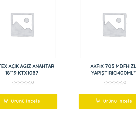
TEX AÇIK AGIZ ANAHTAR
AKFİX 705 MDFHIZL
18*19 KTX1087
YAPIŞTIRICI400ML*
0
0
0
0
out
out
of
of
5
5
Ürünü İncele
Ürünü İncele