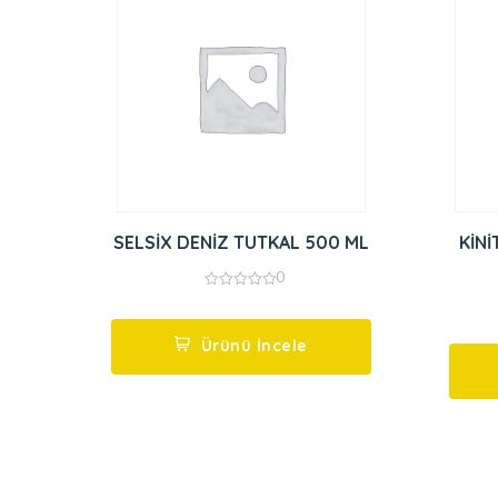
SELSİX DENİZ TUTKAL 500 ML
KİNİ
0
0
out
of
5
Ürünü İncele