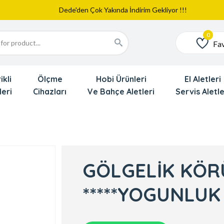
Web Sitemiz Yayında
Yeni Eklenen Ürünlerimizi İnceledinizmi ?
Dede'den Çok Yakında İndirim Gekliyor !!!
Fav
Favoriler
ikli
Ölçme
Hobi Ürünleri
El Aletleri
leri
Cihazları
Ve Bahçe Aletleri
Servis Aletle
GÖLGELİK KÖRÜ
*****YOGUNLUK 