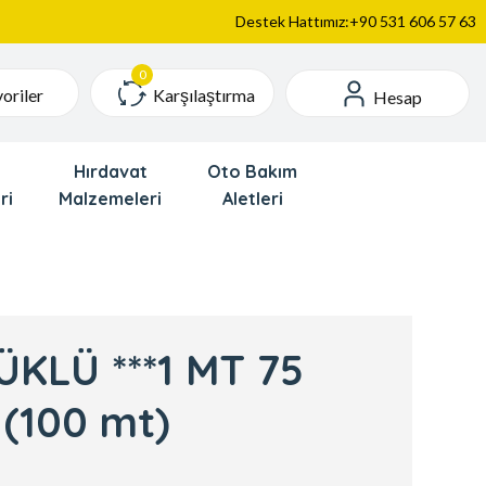
Destek Hattımız:+90 531 606 57 63
Karşılaştırma
oriler
Hesap
Hırdavat
Oto Bakım
ri
Malzemeleri
Aletleri
KLÜ ***1 MT 75
(100 mt)