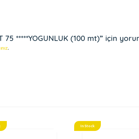
75 *****YOGUNLUK (100 mt)” için yorum 
ınız
.
k
In Stock