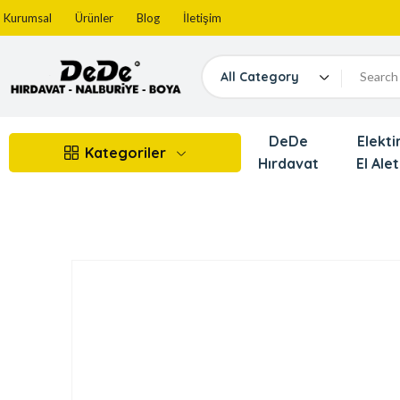
Kurumsal
Ürünler
Blog
İletişim
All Category
DeDe
Elektir
Kategoriler
Hırdavat
El Alet