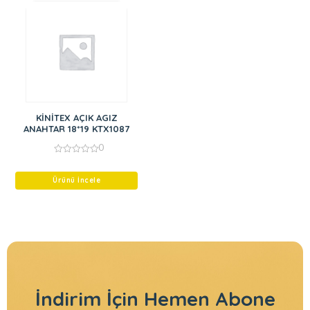
KİNİTEX AÇIK AGIZ
ANAHTAR 18*19 KTX1087
0
0
out
of
Ürünü İncele
5
İndirim İçin
Hemen Abone