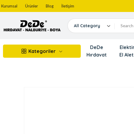
Kurumsal
Ürünler
Blog
İletişim
All Category
DeDe
Elektir
Kategoriler
Hırdavat
El Alet