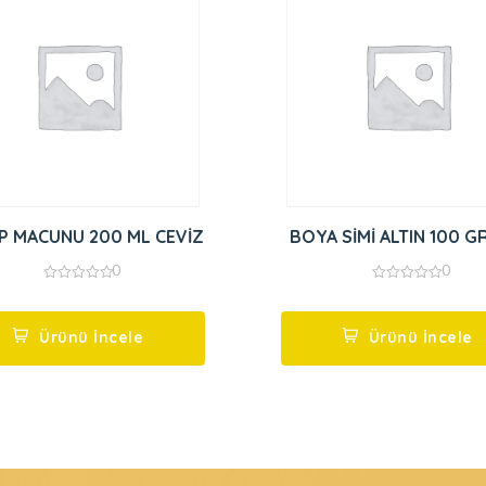
P MACUNU 200 ML CEVİZ
BOYA SİMİ ALTIN
0
0
0
0
out
out
of
of
5
5
Ürünü İncele
Ürünü İncele