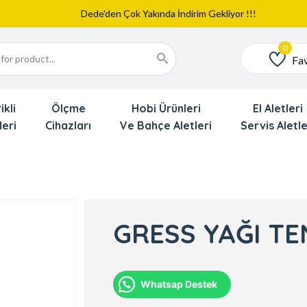
Web Sitemiz Yayında
Yeni Eklenen Ürünlerimizi İnceledinizmi ?
Dede'den Çok Yakında İndirim Gekliyor !!!
Fav
Favoriler
ikli
Ölçme
Hobi Ürünleri
El Aletleri
leri
Cihazları
Ve Bahçe Aletleri
Servis Aletle
GRESS YAĞI TE
Whatsap Destek