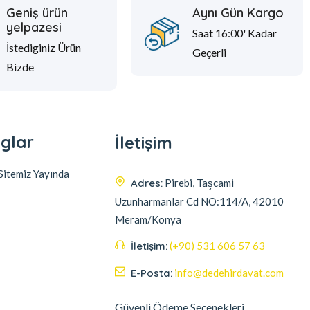
Geniş ürün
Aynı Gün Kargo
yelpazesi
Saat 16:00' Kadar
İstediginiz Ürün
Geçerli
Bizde
glar
İletişim
itemiz Yayında
Adres:
Pirebi, Taşcami
Uzunharmanlar Cd NO:114/A, 42010
Meram/Konya
İletişim:
(+90) 531 606 57 63
E-Posta:
info@dedehirdavat.com
Güvenli Ödeme Seçenekleri
Müşteri destek ekibimiz