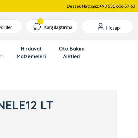
Destek Hattımız:+90 531 606 57 63
Karşılaştırma
oriler
Hesap
Hırdavat
Oto Bakım
ri
Malzemeleri
Aletleri
NELE12 LT