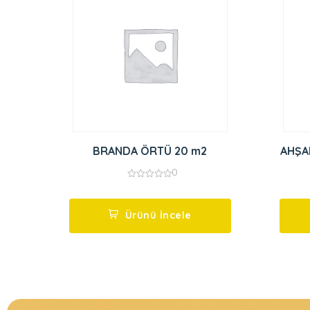
BRANDA ÖRTÜ 20 m2
AHŞA
0
0
out
of
5
Ürünü İncele