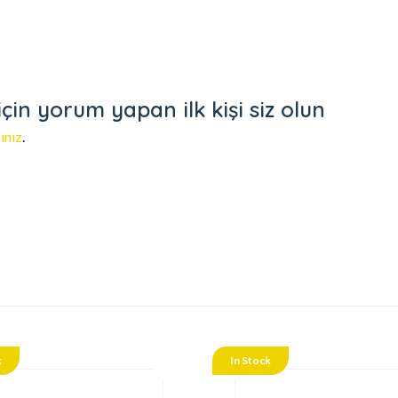
in yorum yapan ilk kişi siz olun
ınız
.
k
In Stock