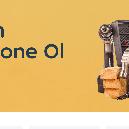
n
one Ol