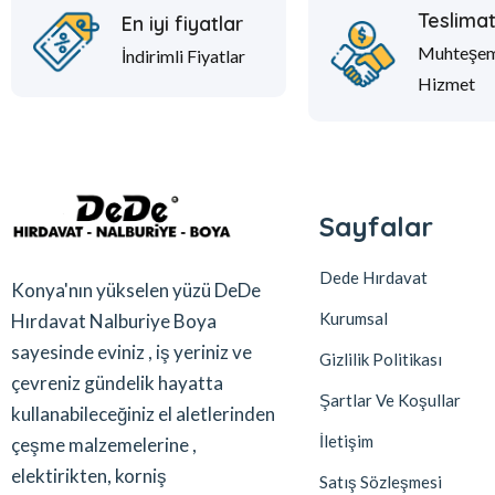
Teslima
En iyi fiyatlar
Muhteşe
İndirimli Fiyatlar
Hizmet
Sayfalar
Dede Hırdavat
Konya'nın yükselen yüzü DeDe
Kurumsal
Hırdavat Nalburiye Boya
sayesinde eviniz , iş yeriniz ve
Gizlilik Politikası
çevreniz gündelik hayatta
Şartlar Ve Koşullar
kullanabileceğiniz el aletlerinden
İletişim
çeşme malzemelerine ,
elektirikten, korniş
Satış Sözleşmesi