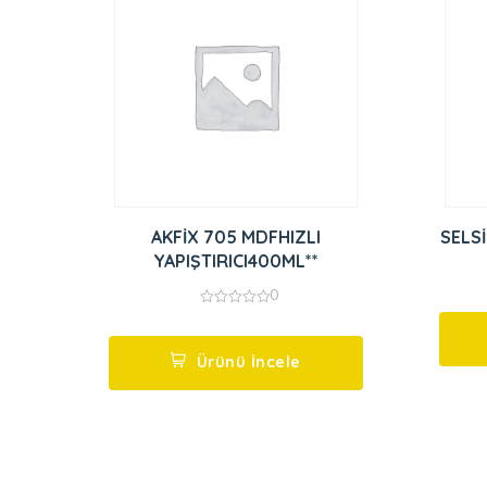
AKFİX 705 MDFHIZLI
YAPIŞTIRICI400ML**
0
0
out
of
5
Ürünü İncele