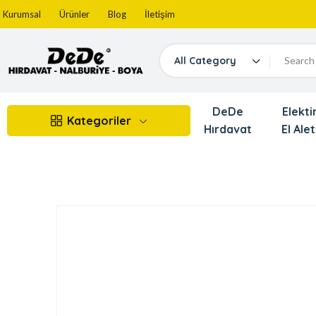
Kurumsal
Ürünler
Blog
İletişim
All Category
DeDe
Elektir
Kategoriler
Hırdavat
El Alet