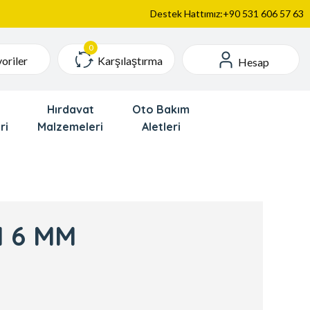
Destek Hattımız:+90 531 606 57 63
Karşılaştırma
oriler
Hesap
Hırdavat
Oto Bakım
ri
Malzemeleri
Aletleri
 6 MM