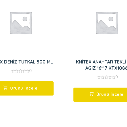
SELSİX DENİZ TUTKAL 500 ML
KNİTEX ANAHTAR TEKLİ
AGIZ 16*17 KTX108
0
0
0
out
0
of
out
5
Ürünü İncele
of
5
Ürünü İncele