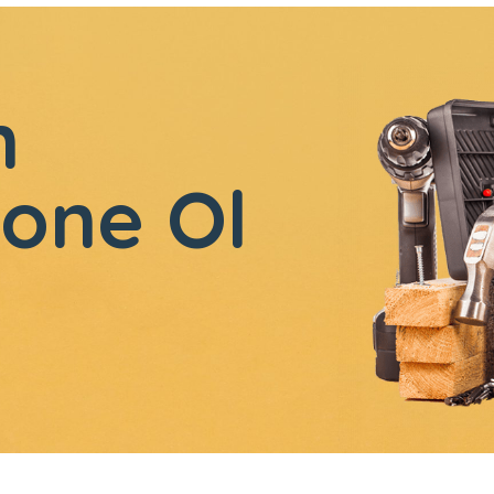
n
one Ol