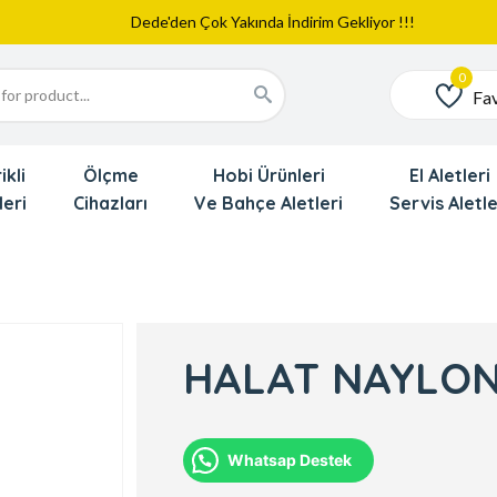
Web Sitemiz Yayında
Yeni Eklenen Ürünlerimizi İnceledinizmi ?
Dede'den Çok Yakında İndirim Gekliyor !!!
Fav
Favoriler
ikli
Ölçme
Hobi Ürünleri
El Aletleri
leri
Cihazları
Ve Bahçe Aletleri
Servis Aletle
HALAT NAYLON
Whatsap Destek