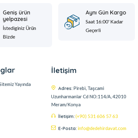
Geniş ürün
Aynı Gün Kargo
yelpazesi
Saat 16:00' Kadar
İstediginiz Ürün
Geçerli
Bizde
glar
İletişim
itemiz Yayında
Adres:
Pirebi, Taşcami
Uzunharmanlar Cd NO:114/A, 42010
Meram/Konya
İletişim:
(+90) 531 606 57 63
E-Posta:
info@dedehirdavat.com