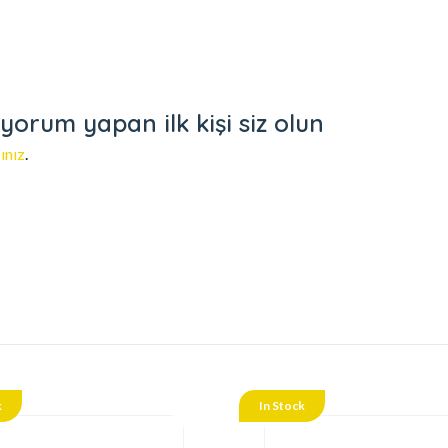
orum yapan ilk kişi siz olun
ınız
.
k
In Stock