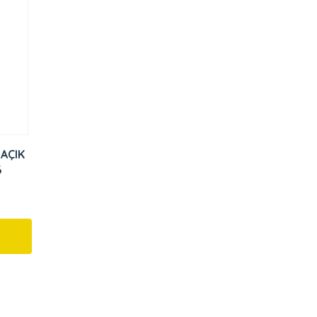
 AÇIK
6