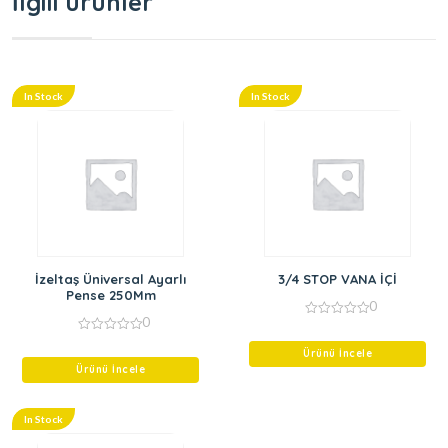
İlgili ürünler
In Stock
In Stock
İzeltaş Üniversal Ayarlı
3/4 STOP VANA İÇİ
Pense 250Mm
0
0
0
out
0
of
out
Ürünü İncele
5
of
Ürünü İncele
5
In Stock