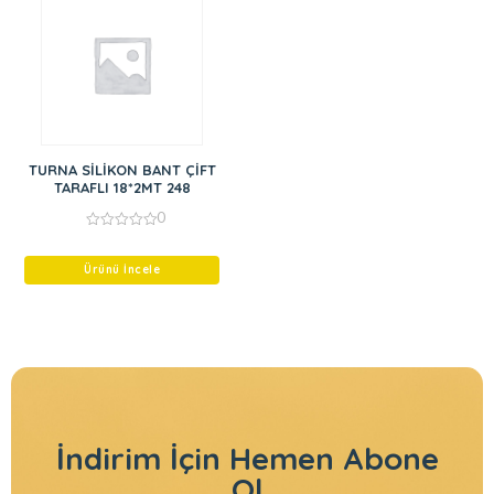
TURNA SİLİKON BANT ÇİFT
TARAFLI 18*2MT 248
0
0
out
of
Ürünü İncele
5
İndirim İçin
Hemen Abone
Ol