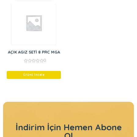
AÇIK AGIZ SETİ 8 PRC MGA
0
0
out
of
Ürünü İncele
5
İndirim İçin
Hemen Abone
Ol