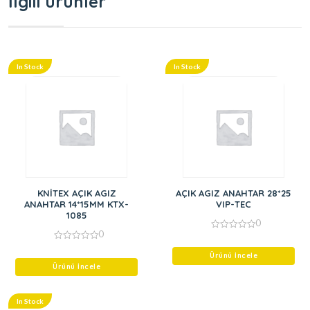
İlgili ürünler
In Stock
In Stock
KNİTEX AÇIK AGIZ
AÇIK AGIZ ANAHTAR 28*25
ANAHTAR 14*15MM KTX-
VIP-TEC
1085
0
0
0
out
0
of
out
Ürünü İncele
5
of
Ürünü İncele
5
In Stock