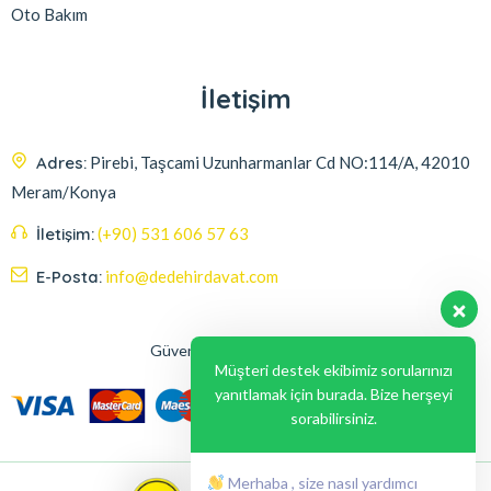
Oto Bakım
İletişim
Adres:
Pirebi, Taşcami Uzunharmanlar Cd NO:114/A, 42010
Meram/Konya
İletişim:
(+90) 531 606 57 63
E-Posta:
info@dedehirdavat.com
Güvenli Ödeme Seçenekleri
Müşteri destek ekibimiz sorularınızı
yanıtlamak için burada. Bize herşeyi
sorabilirsiniz.
Merhaba , size nasıl yardımcı